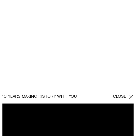
Títulos propuestos:
2. HICIMOS UNA
INVESTIGACIÓN DE
10 YEARS MAKING HISTORY WITH YOU
CLOSE
KEYWORDS,
BASADAS EN EL
SECTOR DE LA
EMPRESA