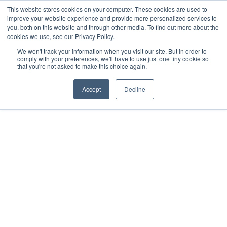
This website stores cookies on your computer. These cookies are used to
improve your website experience and provide more personalized services to
ESP
ENG
MENU
you, both on this website and through other media. To find out more about the
cookies we use, see our Privacy Policy.
We won't track your information when you visit our site. But in order to
comply with your preferences, we'll have to use just one tiny cookie so
that you're not asked to make this choice again.
Accept
Decline
2022
Mérida, Yucatán
All rights reserved