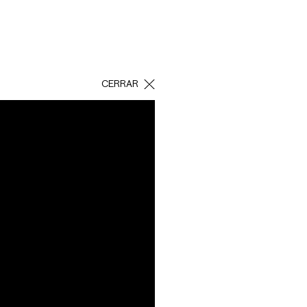
CERRAR
, arrendamiento de
os transmitir
de impresión y de