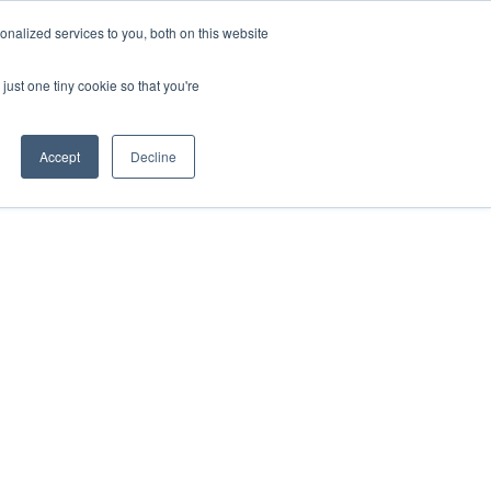
nalized services to you, both on this website
just one tiny cookie so that you're
Accept
Decline