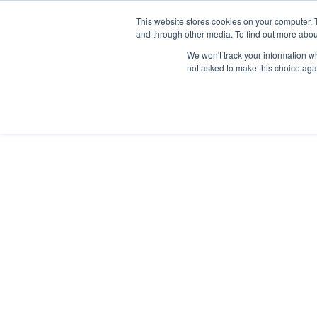
This website stores cookies on your computer. 
and through other media. To find out more abou
We won't track your information whe
not asked to make this choice aga