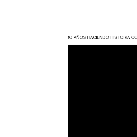
All rights reserved
10 AÑOS HACIENDO HISTORIA C
Copisistemas es un
equipos de impresió
escenas cómicas don
copiado, siendo Cop