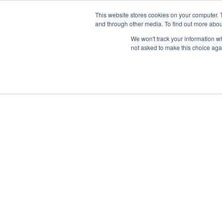
This website stores cookies on your computer. 
and through other media. To find out more abou
Síguenos en
IG
/
FB
/
YT
/
TW
/
BE
We won't track your information whe
not asked to make this choice aga