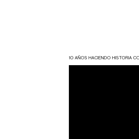
Creamos una cam
clientes p
Tomando como refer
frase de campaña 
cálido y fresco,
10 AÑOS HACIENDO HISTORIA C
Se realizó una ses
Se utilizaron textur
resaltando los prod
Buscamos retratar las