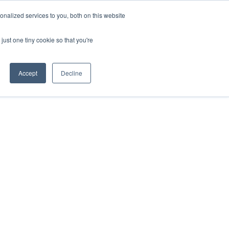
nalized services to you, both on this website
ESP
ENG
MENÚ
just one tiny cookie so that you're
Accept
Decline