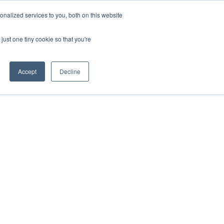
nalized services to you, both on this website
ESP
ENG
MENÚ
just one tiny cookie so that you're
Accept
Decline