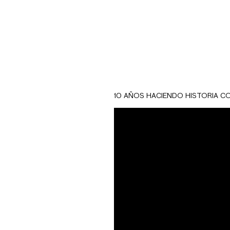
10 AÑOS HACIENDO HISTORIA C
Biuman Health es 
construcción, eq
El branding de l
confianza que se 
importante que pri