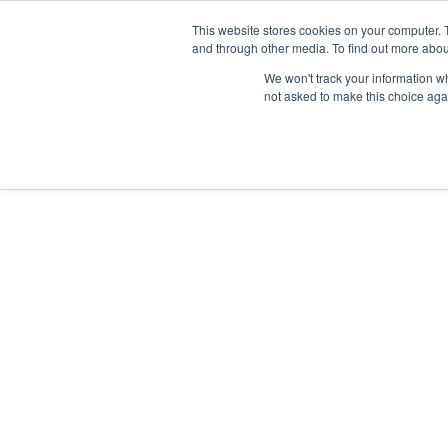
This website stores cookies on your computer. 
and through other media. To find out more abou
Síguenos en
IG
/
FB
/
YT
/
TW
/
BE
We won't track your information whe
not asked to make this choice aga