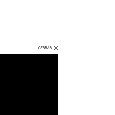
H
CERRAR
O
ones integrales en
s especializados.
ración el lazo de
no existe nada más
ciones óptimas para