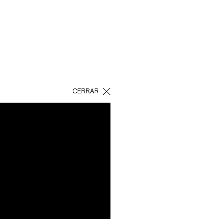
CERRAR
l público y generar
en Mérida.