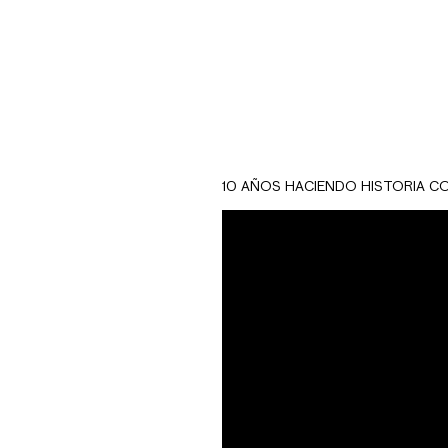
10 AÑOS HACIENDO HISTORIA C
Nuestra estrategia
expectativa, y de e