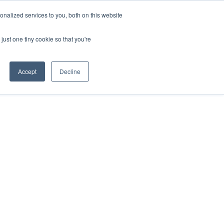
nalized services to you, both on this website
ESP
ENG
MENÚ
just one tiny cookie so that you're
Accept
Decline