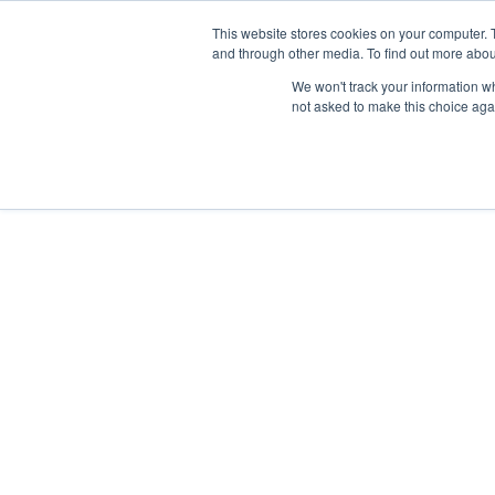
This website stores cookies on your computer. 
and through other media. To find out more abou
Síguenos en
IG
/
FB
/
YT
/
TW
/
BE
We won't track your information whe
not asked to make this choice aga